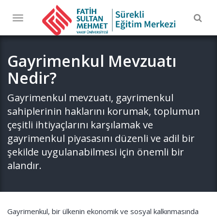
Togg
Toggle
navig
navigation
Gayrimenkul Mevzuatı
Nedir?
Gayrimenkul mevzuatı, gayrimenkul
sahiplerinin haklarını korumak, toplumun
çeşitli ihtiyaçlarını karşılamak ve
gayrimenkul piyasasını düzenli ve adil bir
şekilde uygulanabilmesi için önemli bir
alandır.
Gayrimenkul, bir ülkenin ekonomik ve sosyal kalkınmasında