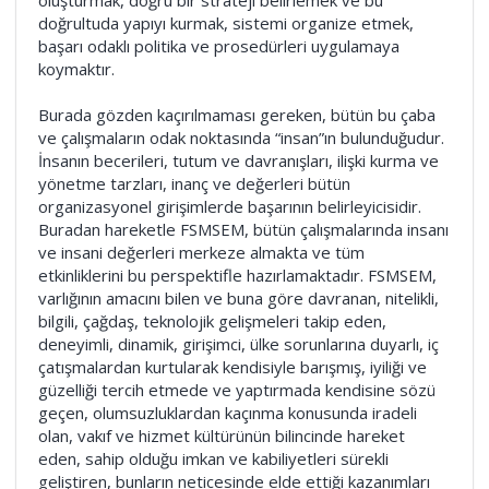
oluşturmak, doğru bir strateji belirlemek ve bu
doğrultuda yapıyı kurmak, sistemi organize etmek,
başarı odaklı politika ve prosedürleri uygulamaya
koymaktır.
Burada gözden kaçırılmaması gereken, bütün bu çaba
ve çalışmaların odak noktasında “insan”ın bulunduğudur.
İnsanın becerileri, tutum ve davranışları, ilişki kurma ve
yönetme tarzları, inanç ve değerleri bütün
organizasyonel girişimlerde başarının belirleyicisidir.
Buradan hareketle FSMSEM, bütün çalışmalarında insanı
ve insani değerleri merkeze almakta ve tüm
etkinliklerini bu perspektifle hazırlamaktadır. FSMSEM,
varlığının amacını bilen ve buna göre davranan, nitelikli,
bilgili, çağdaş, teknolojik gelişmeleri takip eden,
deneyimli, dinamik, girişimci, ülke sorunlarına duyarlı, iç
çatışmalardan kurtularak kendisiyle barışmış, iyiliği ve
güzelliği tercih etmede ve yaptırmada kendisine sözü
geçen, olumsuzluklardan kaçınma konusunda iradeli
olan, vakıf ve hizmet kültürünün bilincinde hareket
eden, sahip olduğu imkan ve kabiliyetleri sürekli
geliştiren, bunların neticesinde elde ettiği kazanımları