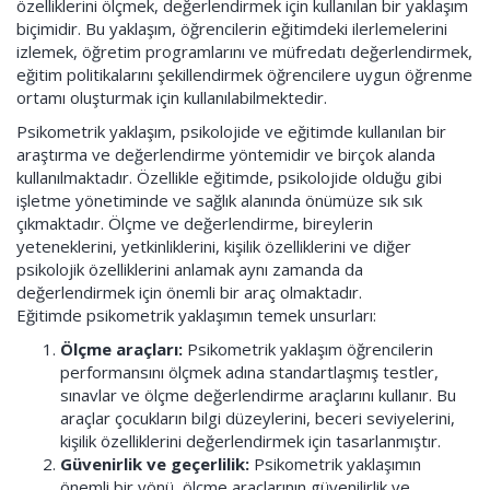
özelliklerini ölçmek, değerlendirmek için kullanılan bir yaklaşım
biçimidir. Bu yaklaşım, öğrencilerin eğitimdeki ilerlemelerini
izlemek, öğretim programlarını ve müfredatı değerlendirmek,
eğitim politikalarını şekillendirmek öğrencilere uygun öğrenme
ortamı oluşturmak için kullanılabilmektedir.
Psikometrik yaklaşım, psikolojide ve eğitimde kullanılan bir
araştırma ve değerlendirme yöntemidir ve birçok alanda
kullanılmaktadır. Özellikle eğitimde, psikolojide olduğu gibi
işletme yönetiminde ve sağlık alanında önümüze sık sık
çıkmaktadır. Ölçme ve değerlendirme, bireylerin
yeteneklerini, yetkinliklerini, kişilik özelliklerini ve diğer
psikolojik özelliklerini anlamak aynı zamanda da
değerlendirmek için önemli bir araç olmaktadır.
Eğitimde psikometrik yaklaşımın temek unsurları:
Ölçme araçları:
Psikometrik yaklaşım öğrencilerin
performansını ölçmek adına standartlaşmış testler,
sınavlar ve ölçme değerlendirme araçlarını kullanır. Bu
araçlar çocukların bilgi düzeylerini, beceri seviyelerini,
kişilik özelliklerini değerlendirmek için tasarlanmıştır.
Güvenirlik ve geçerlilik:
Psikometrik yaklaşımın
önemli bir yönü, ölçme araçlarının güvenilirlik ve