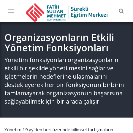
Togg
Toggle
navig
navigation
Organizasyonların Etkili
Yönetim Fonksiyonları
Yönetim fonksiyonları organizasyonların
etkili bir şekilde yönetilmesini sağlar ve
işletmelerin hedeflerine ulaşmalarını
destekleyerek her bir fonksiyonun birbirini
tamlamayarak organizasyonun başarısına
sağlayabilmek için bir arada çalışır.
Yönetim 19.yy’den beri üzerinde bilimsel tartışmaların