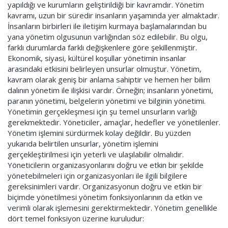
yapıldığı ve kurumların geliştirildiği bir kavramdır. Yönetim
kavramı, uzun bir süredir insanların yaşamında yer almaktadır.
İnsanların birbirleri ile iletişim kurmaya başlamalarından bu
yana yönetim olgusunun varlığından söz edilebilir. Bu olgu,
farklı durumlarda farklı değişkenlere göre şekillenmiştir.
Ekonomik, siyasi, kültürel koşullar yönetimin insanlar
arasındaki etkisini belirleyen unsurlar olmuştur. Yönetim,
kavram olarak geniş bir anlama sahiptir ve hemen her bilim
dalının yönetim ile ilişkisi vardır. Örneğin; insanların yönetimi,
paranın yönetimi, belgelerin yönetimi ve bilginin yönetimi.
Yönetimin gerçekleşmesi için şu temel unsurların varlığı
gerekmektedir. Yöneticiler, amaçlar, hedefler ve yönetilenler.
Yönetim işlemini sürdürmek kolay değildir. Bu yüzden
yukarıda belirtilen unsurlar, yönetim işlemini
gerçekleştirilmesi için yeterli ve ulaşılabilir olmalıdır.
Yöneticilerin organizasyonlarını doğru ve etkin bir şekilde
yönetebilmeleri için organizasyonları ile ilgili bilgilere
gereksinimleri vardır. Organizasyonun doğru ve etkin bir
biçimde yönetilmesi yönetim fonksiyonlarının da etkin ve
verimli olarak işlemesini gerektirmektedir. Yönetim genellikle
dört temel fonksiyon üzerine kuruludur: